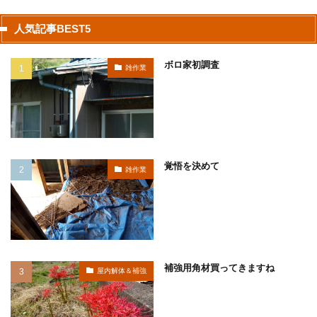
人気記事BEST5
ボロ家初調査
雑作業
覚悟を決めて
雑作業
補強用角材買ってきますね
屋内解体＆補強