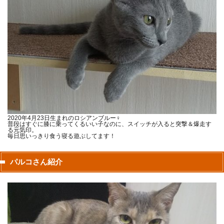
2020年4月23日生まれのロシアンブルー♀
普段はすぐに膝に乗ってくるいい子なのに、スイッチが入ると突撃＆爆走す
る元気印。
毎日思いっきり食う寝る遊ぶしてます！
パルコさん紹介