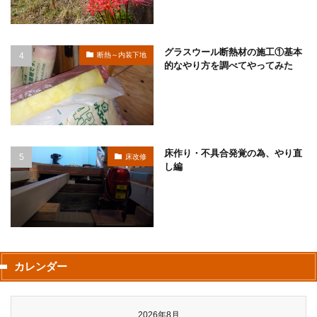
グラスウール断熱材の施工①基本
断熱～内装下地
的なやり方を調べてやってみた
床作り・不具合発覚の為、やり直
床改修
し編
カレンダー
2026年8月