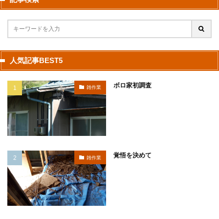
人気記事BEST5
ボロ家初調査
雑作業
覚悟を決めて
雑作業