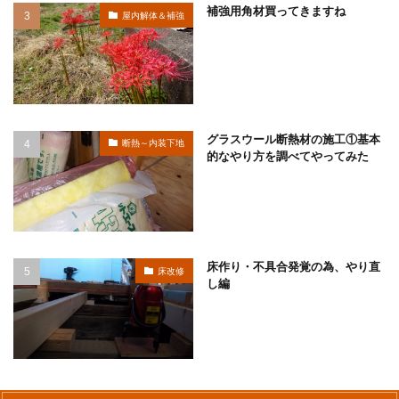
補強用角材買ってきますね
屋内解体＆補強
グラスウール断熱材の施工①基本
断熱～内装下地
的なやり方を調べてやってみた
床作り・不具合発覚の為、やり直
床改修
し編