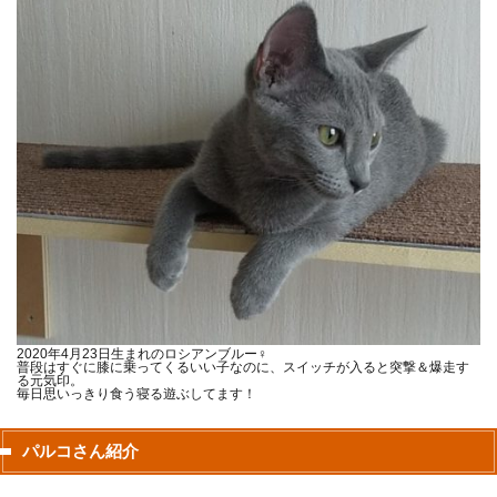
2020年4月23日生まれのロシアンブルー♀
普段はすぐに膝に乗ってくるいい子なのに、スイッチが入ると突撃＆爆走す
る元気印。
毎日思いっきり食う寝る遊ぶしてます！
パルコさん紹介