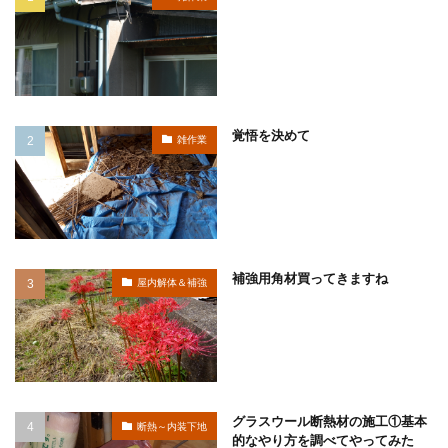
覚悟を決めて
雑作業
補強用角材買ってきますね
屋内解体＆補強
グラスウール断熱材の施工①基本
断熱～内装下地
的なやり方を調べてやってみた