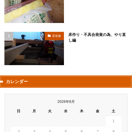
床作り・不具合発覚の為、やり直
床改修
し編
カレンダー
2026年8月
日
月
火
水
木
金
土
1
2
3
4
5
6
7
8