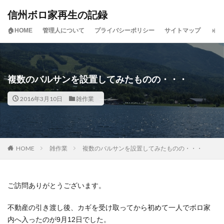
信州ボロ家再生の記録
🏠HOME
管理人について
プライバシーポリシー
サイトマップ
複数のバルサンを設置してみたものの・・・
2016年3月10日
雑作業
HOME
雑作業
複数のバルサンを設置してみたものの・・・
ご訪問ありがとうございます。
不動産の引き渡し後、カギを受け取ってから初めて一人でボロ家
内へ入ったのが9月12日でした。