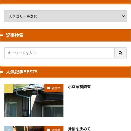
記事検索
人気記事BEST5
ボロ家初調査
雑作業
覚悟を決めて
雑作業