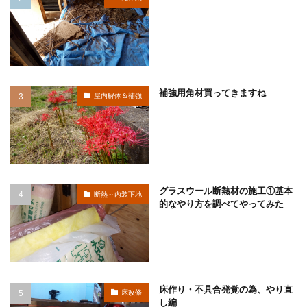
補強用角材買ってきますね
屋内解体＆補強
グラスウール断熱材の施工①基本
断熱～内装下地
的なやり方を調べてやってみた
床作り・不具合発覚の為、やり直
床改修
し編