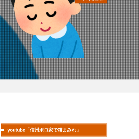
youtube「信州ボロ家で猫まみれ」