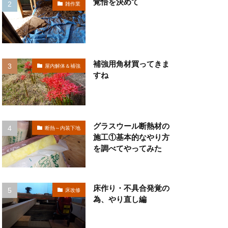
覚悟を決めて
雑作業
補強用角材買ってきま
屋内解体＆補強
すね
グラスウール断熱材の
断熱～内装下地
施工①基本的なやり方
を調べてやってみた
床作り・不具合発覚の
床改修
為、やり直し編