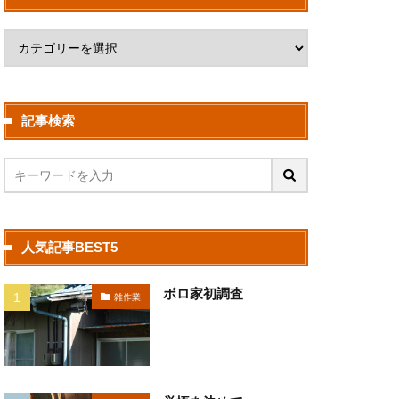
記事検索
人気記事BEST5
ボロ家初調査
雑作業