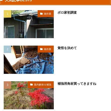
ボロ家初調査
雑作業
覚悟を決めて
雑作業
補強用角材買ってきますね
屋内解体＆補強