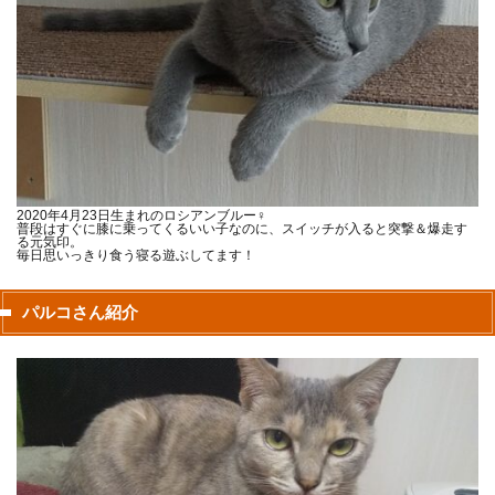
2020年4月23日生まれのロシアンブルー♀
普段はすぐに膝に乗ってくるいい子なのに、スイッチが入ると突撃＆爆走す
る元気印。
毎日思いっきり食う寝る遊ぶしてます！
パルコさん紹介