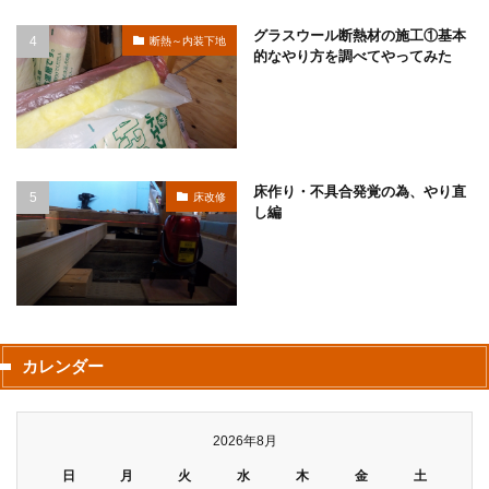
グラスウール断熱材の施工①基本
断熱～内装下地
的なやり方を調べてやってみた
床作り・不具合発覚の為、やり直
床改修
し編
カレンダー
2026年8月
日
月
火
水
木
金
土