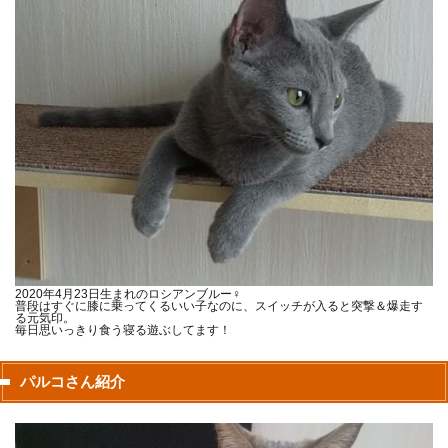
2020年4月23日生まれのロシアンブルー♀
普段はすぐに膝に乗ってくるいい子なのに、スイッチが入ると突撃＆爆走す
る元気印。
毎日思いっきり食う寝る遊ぶしてます！
パルコさん紹介