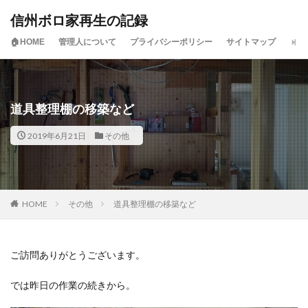
信州ボロ家再生の記録
🏠HOME
管理人について
プライバシーポリシー
サイトマップ
道具整理棚の移築など
2019年6月21日
その他
HOME
その他
道具整理棚の移築など
ご訪問ありがとうございます。
では昨日の作業の続きから。