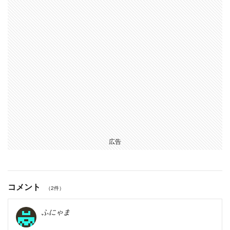
広告
コメント
（2件）
ふにゃま