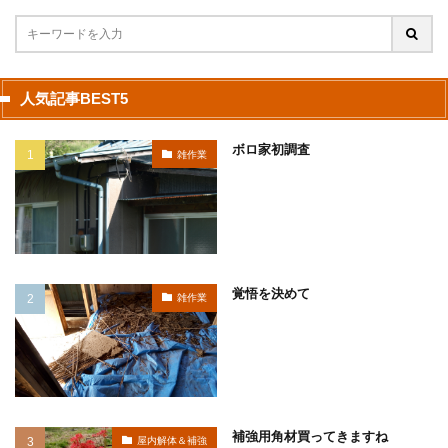
人気記事BEST5
ボロ家初調査
雑作業
覚悟を決めて
雑作業
補強用角材買ってきますね
屋内解体＆補強