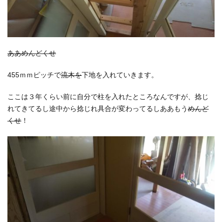
ああめんどくせ
455ｍｍピッチで
流木を
下地を入れていきます。
ここは３年くらい前に自分で柱を入れたところなんですが、捻じ
れてきてるし途中から捻じれ具合が変わってるしああもう
めんど
くせ
！