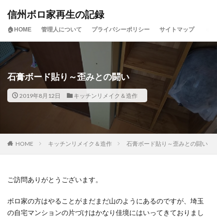
信州ボロ家再生の記録
🏠HOME
管理人について
プライバシーポリシー
サイトマップ
石膏ボード貼り～歪みとの闘い
2019年8月12日
キッチンリメイク＆造作
HOME
キッチンリメイク＆造作
石膏ボード貼り～歪みとの闘い
ご訪問ありがとうございます。
ボロ家の方はやることがまだまだ山のようにあるのですが、埼玉
の自宅マンションの片づけはかなり佳境にはいってきておりまし