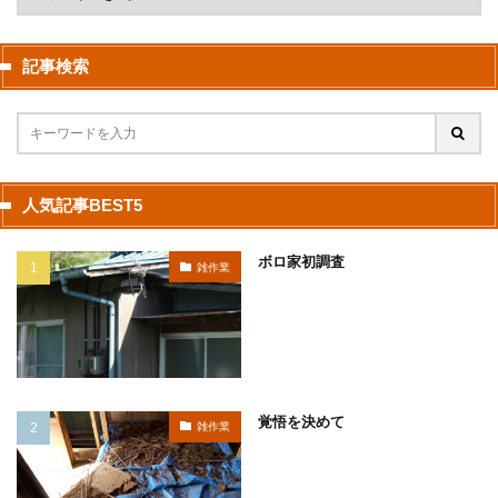
記事検索
人気記事BEST5
ボロ家初調査
雑作業
覚悟を決めて
雑作業