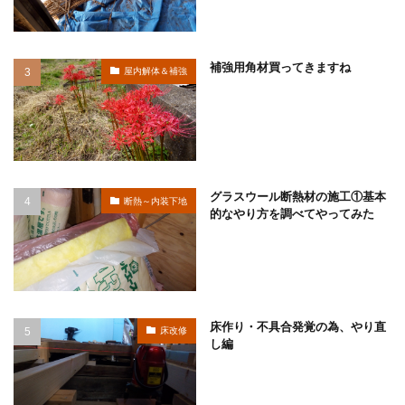
補強用角材買ってきますね
屋内解体＆補強
グラスウール断熱材の施工①基本
断熱～内装下地
的なやり方を調べてやってみた
床作り・不具合発覚の為、やり直
床改修
し編