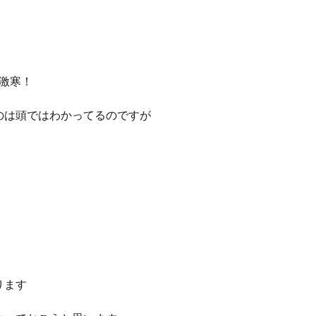
ず激寒！
のは頭ではわかってるのですが
ります