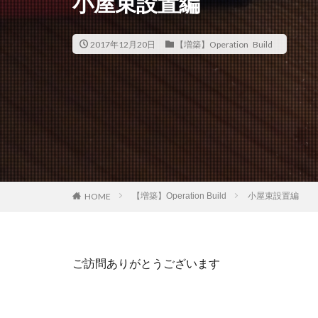
小屋束設置編
2017年12月20日
【増築】Operation Build
【増築】Operation Build
小屋束設置編
HOME
ご訪問ありがとうございます