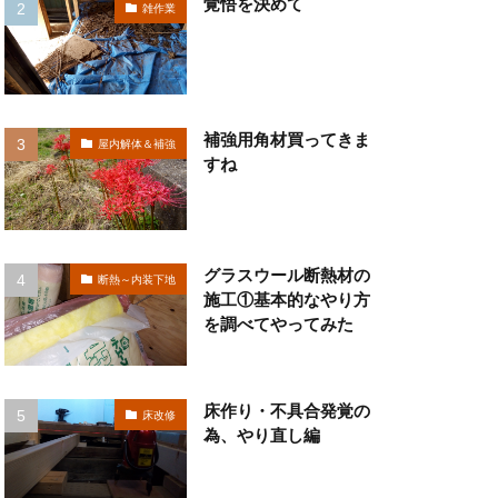
覚悟を決めて
雑作業
補強用角材買ってきま
屋内解体＆補強
すね
グラスウール断熱材の
断熱～内装下地
施工①基本的なやり方
を調べてやってみた
床作り・不具合発覚の
床改修
為、やり直し編