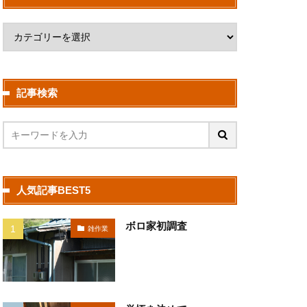
記事検索
人気記事BEST5
ボロ家初調査
雑作業