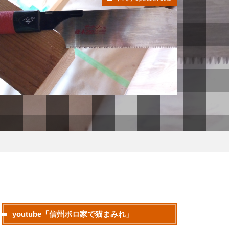
youtube「信州ボロ家で猫まみれ」