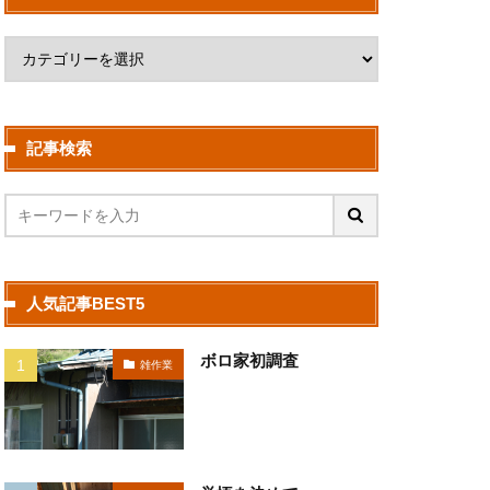
記事検索
人気記事BEST5
ボロ家初調査
雑作業