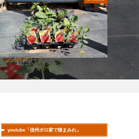
youtube「信州ボロ家で猫まみれ」