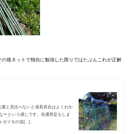
その後ネットで独自に勉強した限りではたぶんこれが正解
 先週と見比べないと成長具合はよくわか
なーという感じです。先週剪定もしま
ガイモの花[…]