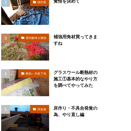
覚悟を決めて
雑作業
補強用角材買ってきま
屋内解体＆補強
すね
グラスウール断熱材の
断熱～内装下地
施工①基本的なやり方
を調べてやってみた
床作り・不具合発覚の
床改修
為、やり直し編