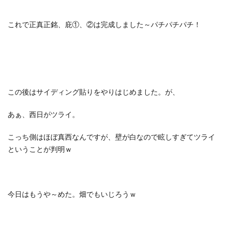
これで正真正銘、庇①、②は完成しました～パチパチパチ！
この後はサイディング貼りをやりはじめました。が、
あぁ、西日がツライ。
こっち側はほぼ真西なんですが、壁が白なので眩しすぎてツライ
ということが判明ｗ
今日はもうや～めた。畑でもいじろうｗ