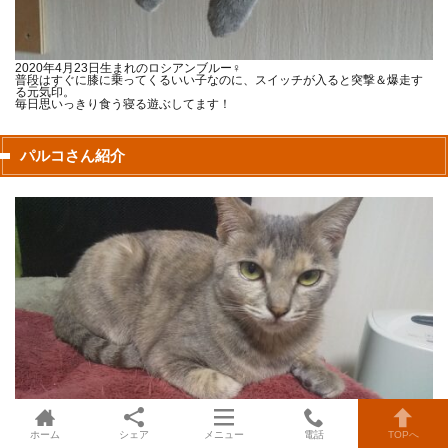
2020年4月23日生まれのロシアンブルー♀
普段はすぐに膝に乗ってくるいい子なのに、スイッチが入ると突撃＆爆走す
る元気印。
毎日思いっきり食う寝る遊ぶしてます！
パルコさん紹介
ホーム
シェア
メニュー
電話
TOPへ
2021年5月20日生まれということに決めたパステルキジトラ♀