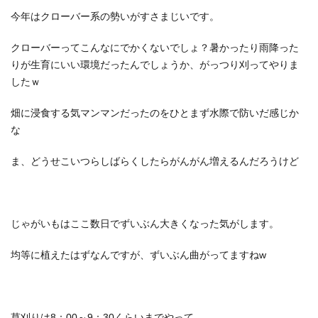
今年はクローバー系の勢いがすさまじいです。
クローバーってこんなにでかくないでしょ？暑かったり雨降った
りが生育にいい環境だったんでしょうか、がっつり刈ってやりま
したｗ
畑に浸食する気マンマンだったのをひとまず水際で防いだ感じか
な
ま、どうせこいつらしばらくしたらがんがん増えるんだろうけど
じゃがいもはここ数日でずいぶん大きくなった気がします。
均等に植えたはずなんですが、ずいぶん曲がってますねw
草刈りは8：00～9：30くらいまでやって、