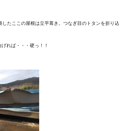
築したここの屋根は立平葺き。つなぎ目のトタンを折り込
曲げれば・・・硬っ！！