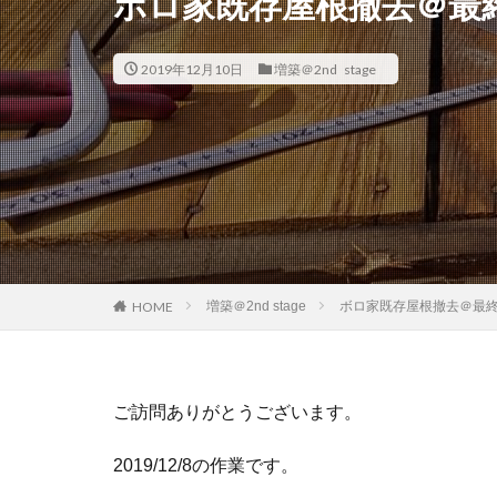
ボロ家既存屋根撤去＠最
2019年12月10日
増築＠2nd stage
増築＠2nd stage
ボロ家既存屋根撤去＠最
HOME
ご訪問ありがとうございます。
2019/12/8の作業です。