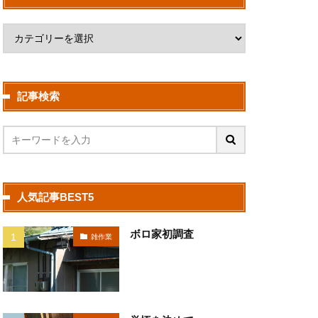
記事検索
人気記事BEST5
ボロ家初調査
雑作業