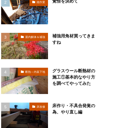
覚悟を決めて
雑作業
補強用角材買ってきま
屋内解体＆補強
すね
グラスウール断熱材の
断熱～内装下地
施工①基本的なやり方
を調べてやってみた
床作り・不具合発覚の
床改修
為、やり直し編