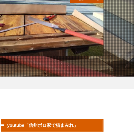
youtube「信州ボロ家で猫まみれ」