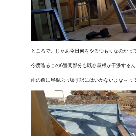
ところで、じゃあ今日何をやるつもりなのかっ
今度造るこの6畳間部分も既存屋根が干渉するん
雨の前に屋根ぶっ壊す訳にはいかないよな～っ