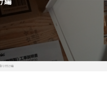
け編
取り付け編