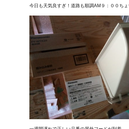
今日も天気良すぎ！道路も順調AM９：００ち
一週間遅れで正しい品番の屋外フードが到着。