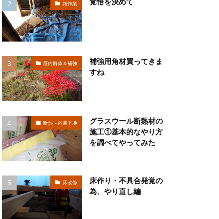
覚悟を決めて
雑作業
補強用角材買ってきま
屋内解体＆補強
すね
グラスウール断熱材の
断熱～内装下地
施工①基本的なやり方
を調べてやってみた
床作り・不具合発覚の
床改修
為、やり直し編