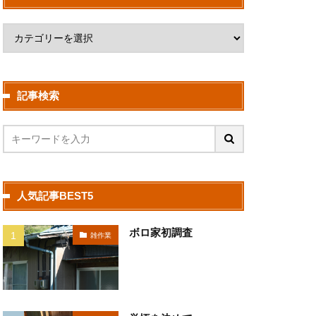
記事検索
人気記事BEST5
ボロ家初調査
雑作業