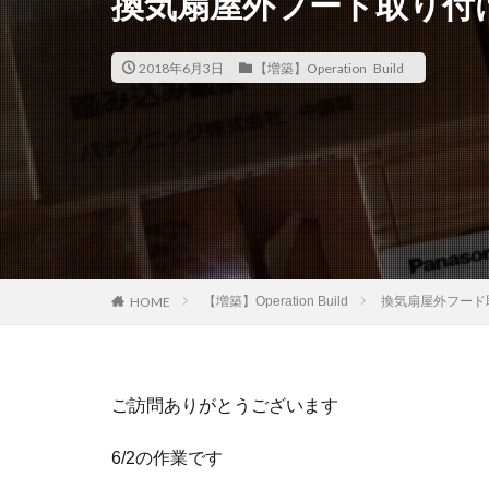
換気扇屋外フード取り付
2018年6月3日
【増築】Operation Build
【増築】Operation Build
換気扇屋外フード
HOME
ご訪問ありがとうございます
6/2の作業です