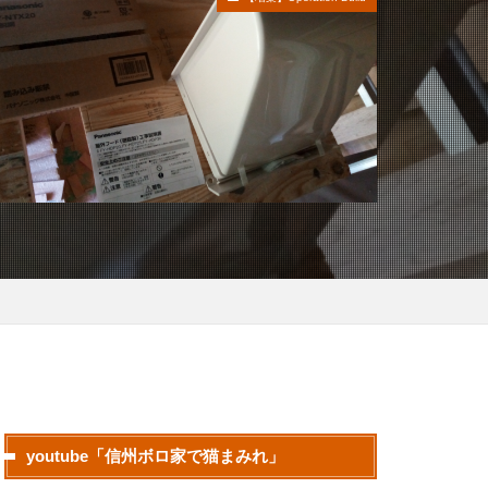
youtube「信州ボロ家で猫まみれ」