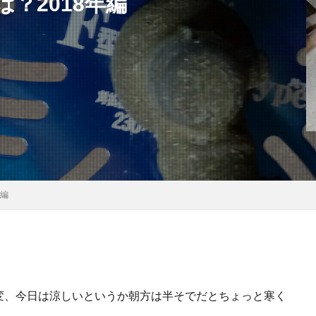
？2018年編
年編
変、今日は涼しいというか朝方は半そでだとちょっと寒く