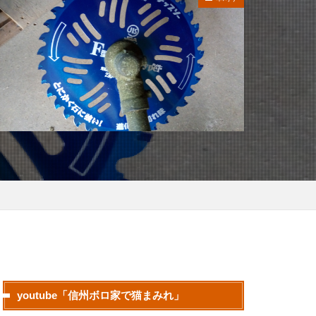
youtube「信州ボロ家で猫まみれ」