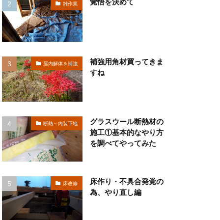
覚悟を決めて
雑作業
補強用角材買ってきま
屋内解体＆補強
すね
グラスウール断熱材の
断熱～内装下地
施工①基本的なやり方
を調べてやってみた
床作り・不具合発覚の
床改修
為、やり直し編