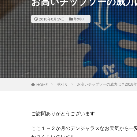
お高いチップソーの威力は
2018年8月19日
草刈り
草刈り
お高いチップソーの威力は？2018
HOME
ご訪問ありがとうございます
ここ１～２か月のデンジャラスなお天気から一
ね？くらいのレベル。