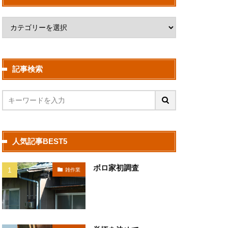
記事検索
人気記事BEST5
ボロ家初調査
雑作業