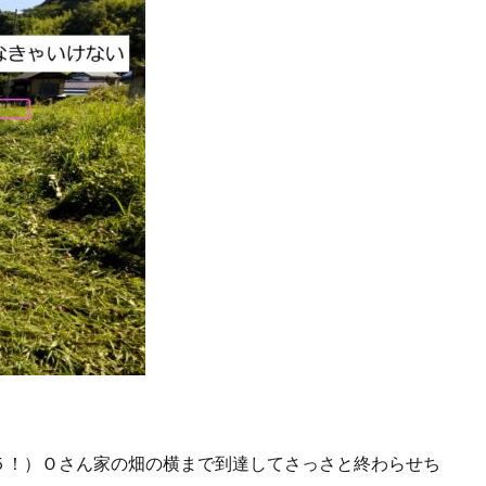
５！）Ｏさん家の畑の横まで到達してさっさと終わらせち