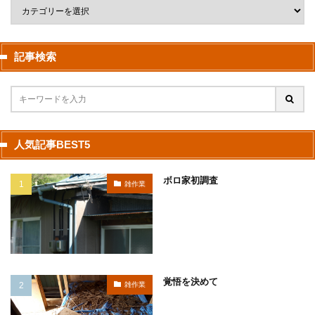
記事検索
人気記事BEST5
ボロ家初調査
雑作業
覚悟を決めて
雑作業