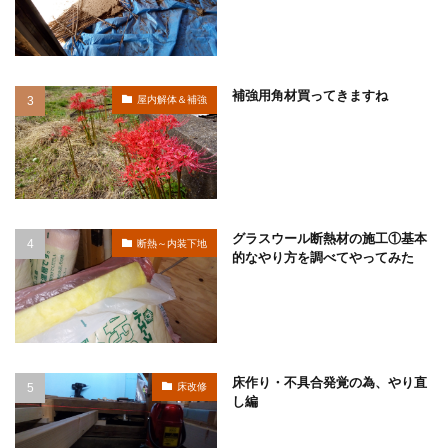
補強用角材買ってきますね
屋内解体＆補強
グラスウール断熱材の施工①基本
断熱～内装下地
的なやり方を調べてやってみた
床作り・不具合発覚の為、やり直
床改修
し編