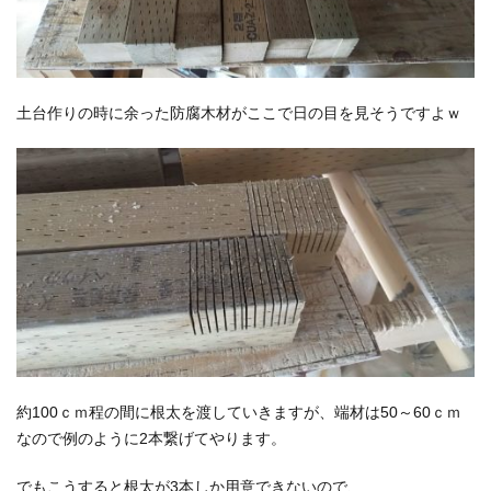
土台作りの時に余った防腐木材がここで日の目を見そうですよｗ
約100ｃｍ程の間に根太を渡していきますが、端材は50～60ｃｍ
なので例のように2本繋げてやります。
でもこうすると根太が3本しか用意できないので、