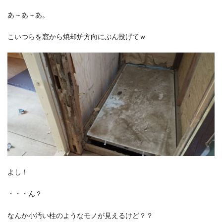
あ～あ～あ。
こいつらを窓から焼却炉方向にぶん投げてｗ
よし！
・・・ん？
なんか小汚い柱のようなモノが見えるけど？？