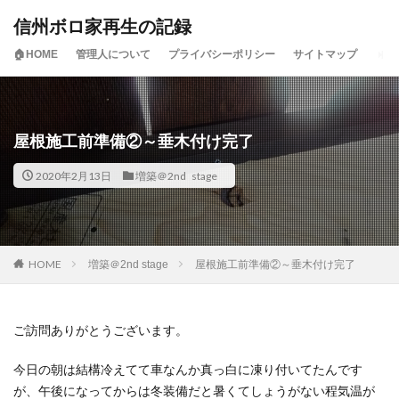
信州ボロ家再生の記録
🏠HOME
管理人について
プライバシーポリシー
サイトマップ
屋根施工前準備②～垂木付け完了
2020年2月13日
増築＠2nd stage
HOME
増築＠2nd stage
屋根施工前準備②～垂木付け完了
ご訪問ありがとうございます。
今日の朝は結構冷えてて車なんか真っ白に凍り付いてたんです
が、午後になってからは冬装備だと暑くてしょうがない程気温が