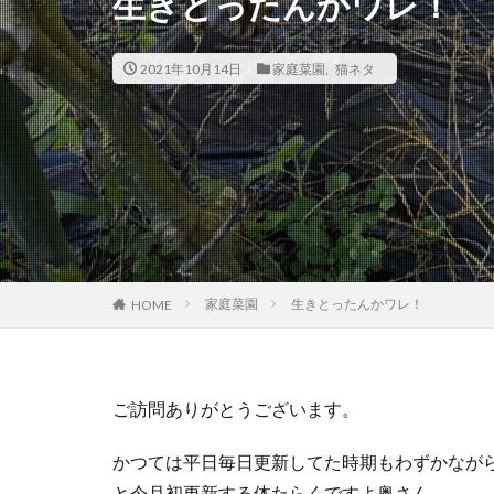
生きとったんかワレ！
2021年10月14日
家庭菜園
,
猫ネタ
家庭菜園
生きとったんかワレ！
HOME
ご訪問ありがとうございます。
かつては平日毎日更新してた時期もわずかなが
と今月初更新する体たらくですよ奥さん。