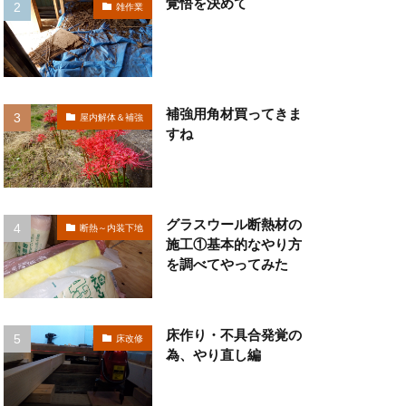
覚悟を決めて
雑作業
補強用角材買ってきま
屋内解体＆補強
すね
グラスウール断熱材の
断熱～内装下地
施工①基本的なやり方
を調べてやってみた
床作り・不具合発覚の
床改修
為、やり直し編