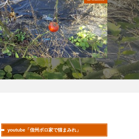
youtube「信州ボロ家で猫まみれ」