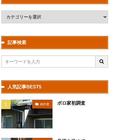
記事検索
人気記事BEST5
ボロ家初調査
雑作業