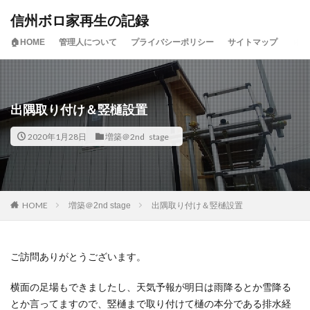
信州ボロ家再生の記録
🏠HOME
管理人について
プライバシーポリシー
サイトマップ
出隅取り付け＆竪樋設置
2020年1月28日
増築＠2nd stage
HOME
増築＠2nd stage
出隅取り付け＆竪樋設置
ご訪問ありがとうございます。
横面の足場もできましたし、天気予報が明日は雨降るとか雪降る
とか言ってますので、竪樋まで取り付けて樋の本分である排水経