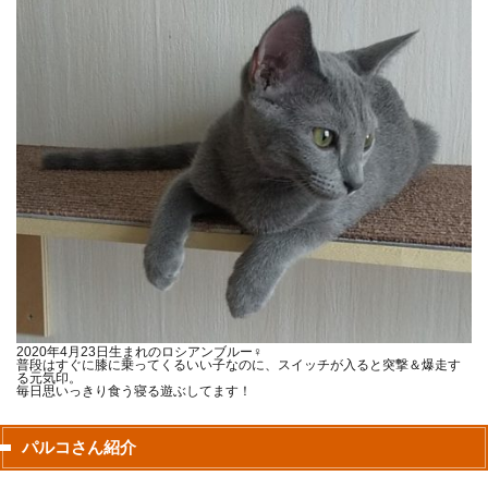
2020年4月23日生まれのロシアンブルー♀
普段はすぐに膝に乗ってくるいい子なのに、スイッチが入ると突撃＆爆走す
る元気印。
毎日思いっきり食う寝る遊ぶしてます！
パルコさん紹介