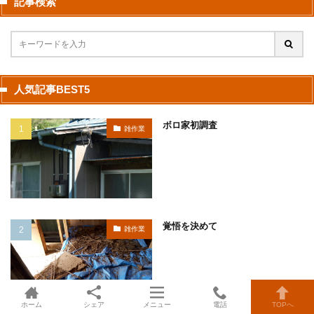
記事検索
人気記事BEST5
ボロ家初調査
雑作業
覚悟を決めて
雑作業
ホーム
シェア
メニュー
電話
TOPへ