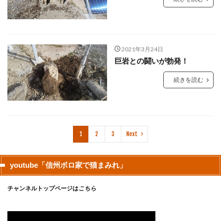
2021年3月24日
巨岩との闘いが勃発！
続きを読む
1
2
3
Next
youtube「信州ボロ家で猫まみれ」
チャンネルトップページは
こちら