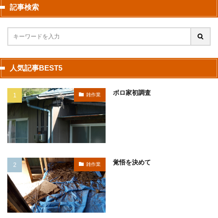
記事検索
人気記事BEST5
ボロ家初調査
雑作業
覚悟を決めて
雑作業