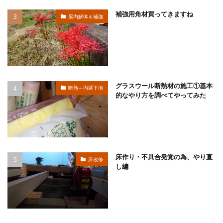
補強用角材買ってきますね
屋内解体＆補強
グラスウール断熱材の施工①基本
断熱～内装下地
的なやり方を調べてやってみた
床作り・不具合発覚の為、やり直
床改修
し編