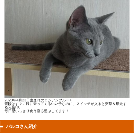
2020年4月23日生まれのロシアンブルー♀
普段はすぐに膝に乗ってくるいい子なのに、スイッチが入ると突撃＆爆走す
る元気印。
毎日思いっきり食う寝る遊ぶしてます！
パルコさん紹介